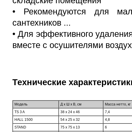
складские помещения
• Рекомендуются для маля
сантехников ...
• Для эффективного удаления
вместе с осушителями возду
Технические характеристик
Модель
Д х Ш х В, см
Масса нетто, кг
TS 3 A
38 x 24 x 46
7,4
HALL 1500
54 x 25 x 32
4,8
STAND
75 x 75 x 13
6