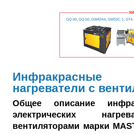
ХИ
GQ-40
,
GQ-50
,
GW40A4
,
GW50C-1
,
GT4
Инфракрасные 
нагреватели с вент
Общее описание инфр
электрических нагре
вентиляторами марки MAS