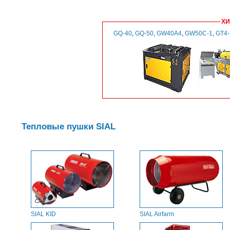
ХИ
GQ-40
,
GQ-50
,
GW40A4
,
GW50C-1
,
GT4
Тепловые пушки SIAL
SIAL KID
SIAL Airfarm